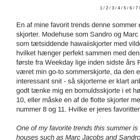
1
/
2
/
3
/
4
/
5
/
6
/
7
En af mine favorit trends denne sommer e
skjorter. Modehuse som Sandro og Marc J
som tætsiddende hawaiiskjorter med vilde
hvilket hænger perfekt sammen med den
første fra Weekday lige inden sidste års 
været min go-to sommerskjorte, da den er
interessant snit - så skjorterne er klart 
godt tænke mig en bomuldsskjorte i et 
10, eller måske en af de flotte skjorter me
nummer 8 og 11. Hvilke er jeres favoritte
One of my favorite trends this summer is 
houses such as Marc Jacobs and Sandro h