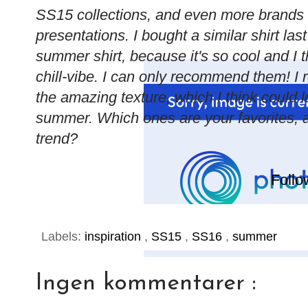
SS15 collections, and even more brands
presentations. I bought a similar shirt la
summer shirt, because it's so cool and I 
chill-vibe. I can only recommend them! I 
the amazing texture, which I think could l
summer. Which ones are your favorites, 
trend?
Follo
Labels:
inspiration
,
SS15
,
SS16
,
summer
Ingen kommentarer :