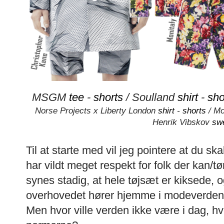
MSGM
tee
-
shorts
/ Soulland
shirt
-
sho
Norse Projects x Liberty London
shirt
-
shorts
/ Mo
Henrik Vibskov
sw
Til at starte med vil jeg pointere at du s
har vildt meget respekt for folk der kan/tø
synes stadig, at hele tøjsæt er kiksede,
overhovedet hører hjemme i modeverden,
Men hvor ville verden ikke være i dag, hv