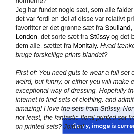
normerne?
Jeg har fundet nogle sæt, som alle falder 
det var fordi en del af disse var relativt pr
favoritter er det grønne sæt fra
Soulland
,
London
, det sorte sæt fra
Stüssy
og det b
dem alle, sættet fra
Monitaly
.
Hvad tænker 
bruge forskellige prints blandet?
First of: You need guts to wear a full set o
weird, but funny, or either you will make
exceptional way of dressing. Hopefully th
internet to find sets of clothing, and admit 
amazing! I love the sets from Stüssy, Nors
not least, the fantastic floral printed set
on printed sets? Join in!