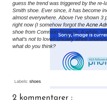
guess the trend was triggered by the re-
Smith shoe. Ever since, it has become in
almost everywhere. Above I've shown 3 pa
right now (I somehow forgot the
Acne Adr
shoe from Common Projects. A white, sim
what's not to love? Usually white shoes/s
what do you think?
Labels:
shoes
2 kommentarer :