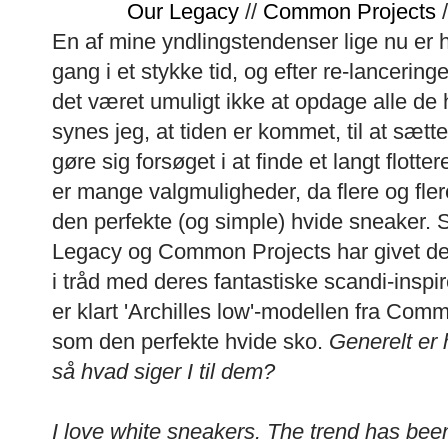
Our Legacy
//
Common Projects
/
En af mine yndlingstendenser lige nu er 
gang i et stykke tid, og efter re-lancerin
det været umuligt ikke at opdage alle de 
synes jeg, at tiden er kommet, til at sæt
gøre sig forsøget i at finde et langt flotter
er mange valgmuligheder, da flere og f
den perfekte (og simple) hvide sneaker.
Legacy og Common Projects har givet de 
i tråd med deres fantastiske scandi-inspire
er klart 'Archilles low'-modellen fra Com
som den perfekte hvide sko.
Generelt er 
så hvad siger I til dem?
I love white sneakers. The trend has bee