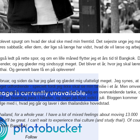
 blevet spurgt om hvad der skal ske med min fremtid. Det sejeste unge jeg mø
es sabbatår, eller dem, der lige så længe har vidst, hvad de vil læse og arbe
 ledt på rette spor, og om en lille måned flytter jeg et års tid til Bangkok. 
 kender, og jeg glæder mig sindssygt meget. Det bliver et år, hvor jeg skal lær
 thai. Og generelt bare få en på opleveren!
ebruar, og siden da har jeg gået og glædet mig ufatteligt meget. Jeg synes, at
et udfordrende - specielt fordi jeg ikke skal se min familie i et år. Men omve
ing, og også mange oplevelser for livet. Det er stadig en overvældende tanke, 
ed mit boarding pass i hånden, og stiger på flyet sidst i juli. Bloggen kommer
 følge med i, hvad jeg går og laver i den thailandske hovedstad.
ailand, for a whole year. I have a lot of mixed feelings about moving 13.000
 it'll be great. I can't wait to experience thai culture (and study thai!). Of cou
d from Bangkok!
Follow