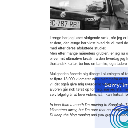
Længe har jeg løbet skrigende væk, når jeg er
er dem, der længe har vidst hvad de vil med der
med efter deres afsluttede studier.
Men efter mange måneders grublen, er jeg nu også
bliver mit ultimative break fra den hverdag jeg
thailandsk kultur, bo hos en familie, og studere
Muligheden åbnede sig tilbage i slutningen af f
at flytte 13.000 kilometer væk hjemmefra er meg
vil det også give mig uvurderlig viden og erfar
alvoren går nok først op for mig, når jeg står m
selvfølgelig til at leve videre, så I kan fortsat
In less than a month I'm moving to Bangkok, Th
kilometres away, but I'm sure that no matter what
I'll keep the blog running and you guys update