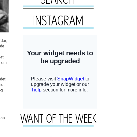
der,
jde
Det
e om
 det
ndt
og
rse