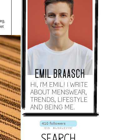
eg,
det