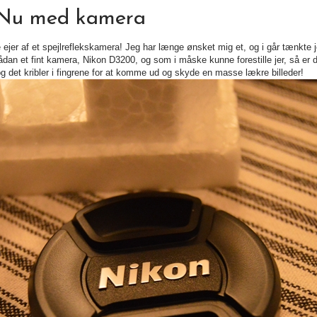
Nu med kamera
e ejer af et spejlreflekskamera! Jeg har længe ønsket mig et, og i går tænkte j
dan et fint kamera, Nikon D3200, og som i måske kunne forestille jer, så er 
, og det kribler i fingrene for at komme ud og skyde en masse lækre billeder!