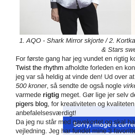
1. AQO - Shark Mirror skjorte / 2. Kortk
& Stars swe
For første gang har jeg vundet en rigtig 
Twist the rhythm
afholdte forleden en ko
jeg var så heldig at vinde den! Ud over a
500 kroner
, så sendte de også nogle
virk
varmede
rigtig
meget. Gør lige jer selv d
pigers blog
, for kreativiteten og kvalitet
anbefalelsesværdigt!
Da jeg nu står med gavekortet og skal hav
vejledning. Jeg har fundet mine 3 favoritter