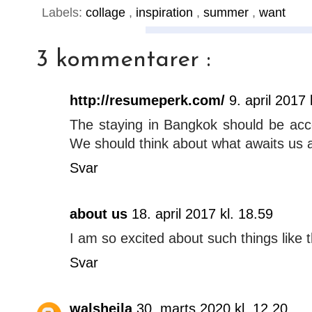
Labels:
collage
,
inspiration
,
summer
,
want
3 kommentarer :
http://resumeperk.com/
9. april 2017 
The staying in Bangkok should be ac
We should think about what awaits us at
Svar
about us
18. april 2017 kl. 18.59
I am so excited about such things like th
Svar
walsheila
30. marts 2020 kl. 12.20