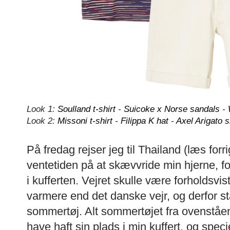
Look 1:
Soulland t-shirt
-
Suicoke x Norse sandals
-
Look 2:
Missoni t-shirt
-
Filippa K hat
-
Axel Arigato 
På fredag rejser jeg til Thailand (læs forr
ventetiden på at skævvride min hjerne, fo
i kufferten. Vejret skulle være forholdsvis
varmere end det danske vejr, og derfor 
sommertøj. Alt sommertøjet fra ovenståe
have haft sin plads i min kuffert, og spec